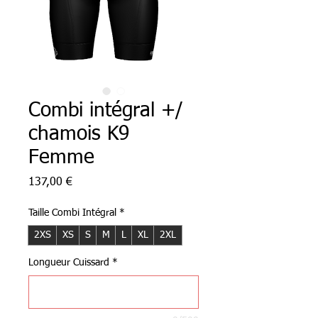
Combi intégral +/
chamois K9
Femme
Prix
137,00 €
Taille Combi Intégral
*
2XS
XS
S
M
L
XL
2XL
Longueur Cuissard
*