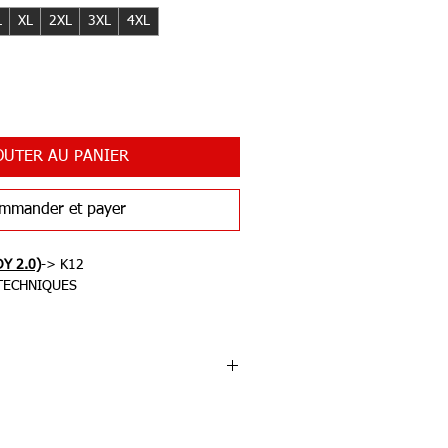
L
XL
2XL
3XL
4XL
OUTER AU PANIER
mmander et payer
DY 2.0)
-> K12
TECHNIQUES
isation: 15- 35 ºC
IT
explosifs et imprévisibles du cyclo-
DDY 2.0 évolue en une pièce encore
 et performante. Il intègre désormais la