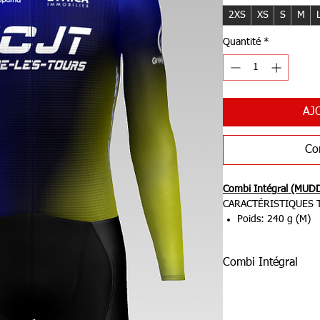
2XS
XS
S
M
Quantité
*
AJ
Co
Combi Intégral (MUD
CARACTÉRISTIQUES 
Poids: 240 g (M)
UPF: 50
Température d'util
Combi Intégral
Coupe: PERFECT F
Conçu pour les efforts 
Visuel 3D
cross, le nouveau MU
plus légère, technique