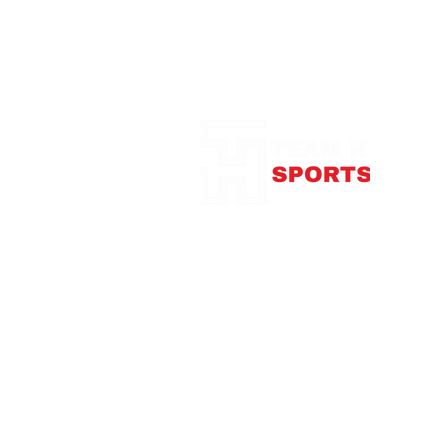
Notre Boutique
375
con
Télép
Mardi
Me
Jeudi
Vendre