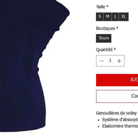
Taille
*
S
M
L
XL
Boutiques
*
Tours
Quantité
*
AJ
Co
Genouillères de volley
Système d'absorpti
Elastomère thermop
résiste à la compr