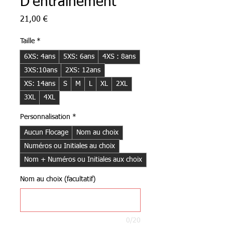
D'entraînement
Prix
21,00 €
Taille
*
6XS: 4ans
5XS: 6ans
4XS : 8ans
3XS:10ans
2XS: 12ans
XS: 14ans
S
M
L
XL
2XL
3XL
4XL
Personnalisation
*
Aucun Flocage
Nom au choix
Numéros ou Initiales au choix
Nom + Numéros ou Initiales aux choix
Nom au choix (facultatif)
0/20