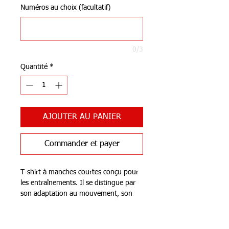
Numéros au choix (facultatif)
0/3
Quantité
*
AJOUTER AU PANIER
Commander et payer
T-shirt à manches courtes conçu pour
les entraînements. Il se distingue par
son adaptation au mouvement, son
évacuation de la transpiration et sa
liberté de mouvement. Vous
Notre Boutique
obtiendrez une expérience de bien-être