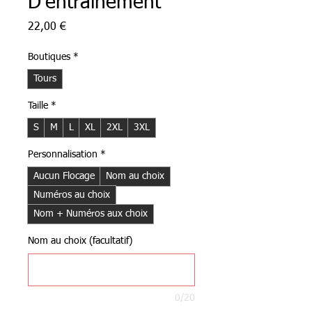
D'entraînement
Prix
22,00 €
Boutiques
*
Tours
Taille
*
S
M
L
XL
2XL
3XL
Personnalisation
*
Aucun Flocage
Nom au choix
Numéros au choix
Nom + Numéros aux choix
Nom au choix (facultatif)
0/20