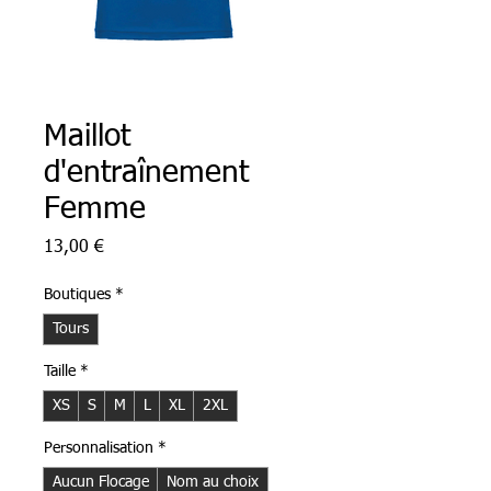
Maillot
d'entraînement
Femme
Prix
13,00 €
Boutiques
*
Tours
Taille
*
XS
S
M
L
XL
2XL
Personnalisation
*
Aucun Flocage
Nom au choix