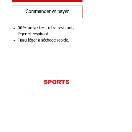
Commander et payer
00% polyester : ultra résistant,
léger et respirant.
Tissu léger à séchage rapide.
Encolure ronde avec bande de
propreté.
Notre Boutique
140 g/m²
OEKO-TEX
87 rue de Larçay
37550 SAINT-AVERTIN
contact@teamhsports.fr
Téléphone: 07.89.68.55.94
Mardi: 9h30-13h / 14h-18h