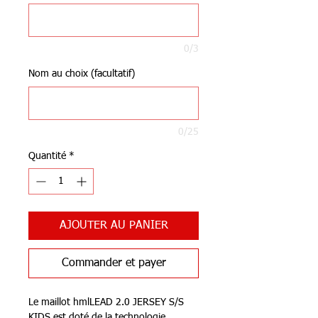
0/3
Nom au choix (facultatif)
0/25
Quantité
*
AJOUTER AU PANIER
Commander et payer
Le maillot hmlLEAD 2.0 JERSEY S/S
KIDS est doté de la technologie