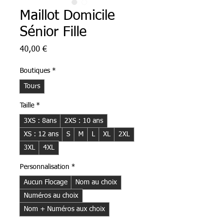
Maillot Domicile
Sénior Fille
Prix
40,00 €
Boutiques
*
Tours
Taille
*
3XS : 8ans
2XS : 10 ans
XS : 12 ans
S
M
L
XL
2XL
3XL
4XL
Personnalisation
*
Aucun Flocage
Nom au choix
Numéros au choix
Nom + Numéros aux choix