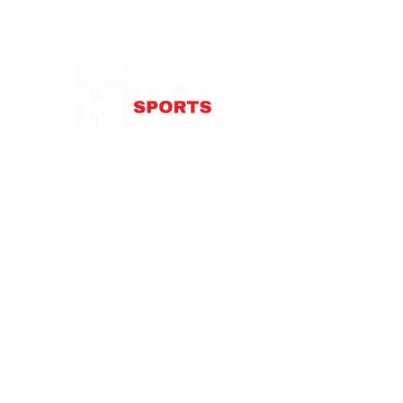
Notre Boutique
87 rue de Larçay
37550 SAINT-AVERTIN
contact@teamhsports.fr
Téléphone: 07.89.68.55.94
Mardi: 9h30-13h / 14h-18h
Mercredi : 9h30-18h
Jeudi: 9h30-13h / 14h-18h
Vendredi: 9
h30-13h
/ 14h-18h
Samedi:
10h-16h
Abonnez-vous à notre newsletter