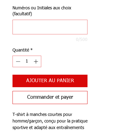
Numéros ou Initiales aux choix
(facultatif)
0/500
Quantité
*
AJOUTER AU PANIER
Commander et payer
T-shirt à manches courtes pour
homme/garçon, conçu pour la pratique
sportive et adapté aux entraînements
et aux compétitions de sports tels que