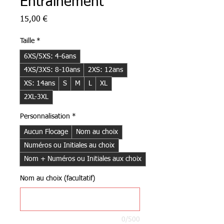
Entraînement
Prix
15,00 €
Taille
*
6XS/5XS: 4-6ans
4XS/3XS: 8-10ans
2XS: 12ans
XS: 14ans
S
M
L
XL
2XL-3XL
Personnalisation
*
Aucun Flocage
Nom au choix
Numéros ou Initiales au choix
Nom + Numéros ou Initiales aux choix
Nom au choix (facultatif)
0/500