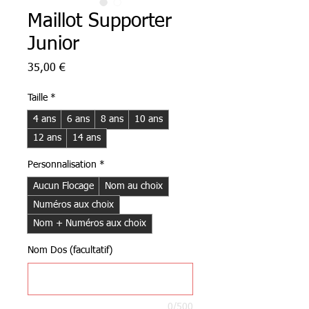
Maillot Supporter
Junior
Prix
35,00 €
Taille
*
4 ans
6 ans
8 ans
10 ans
12 ans
14 ans
Personnalisation
*
Aucun Flocage
Nom au choix
Numéros aux choix
Nom + Numéros aux choix
Nom Dos (facultatif)
0/500