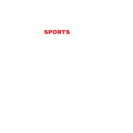
Notre Boutique
87 rue de Larçay
37550 SAINT-AVERTIN
contact@teamhsports.fr
Téléphone: 07.89.68.55.94
Mardi: 9h30-13h / 14h-18h
Mercredi : 9h30-18h
Jeudi: 9h30-13h / 14h-18h
Vendredi: 9
h30-13h
/ 14h-18h
Samedi:
10h-16h
Abonnez-vous à notre newsletter