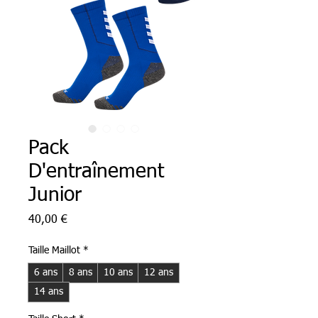
Pack
D'entraînement
Junior
Prix
40,00 €
Taille Maillot
*
6 ans
8 ans
10 ans
12 ans
14 ans