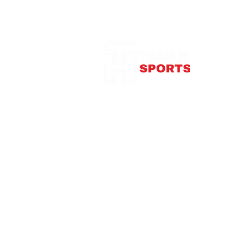
Notre Boutique
375
con
Télép
Mardi
Me
Jeudi
Vendre