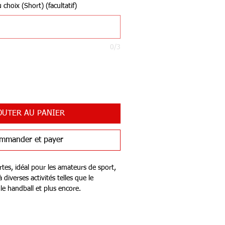
choix (Short) (facultatif)
0/3
OUTER AU PANIER
mmander et payer
tes, idéal pour les amateurs de sport,
diverses activités telles que le
, le handball et plus encore.
ester interlock, il offre une grande
e, assurant que le t-shirt reste en
rès une utilisation intensive.