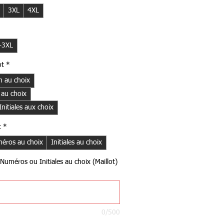
3XL
4XL
-3XL
ot
*
 au choix
 au choix
itiales aux choix
t
*
éros au choix
Initiales au choix
Numéros ou Initiales au choix (Maillot)
0/500