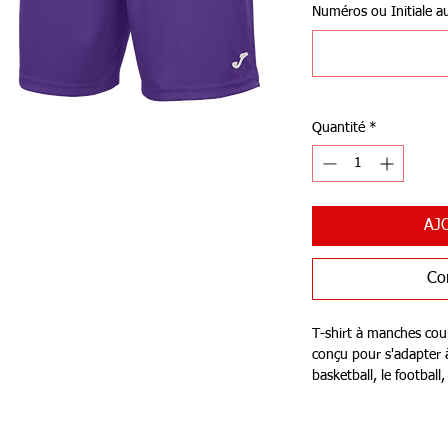
Numéros ou Initiale au 
Quantité
*
AJ
Co
T-shirt à manches cour
conçu pour s'adapter à 
basketball, le football
Fabriqué en 100 % poly
durabilité et résistanc
excellent état même ap