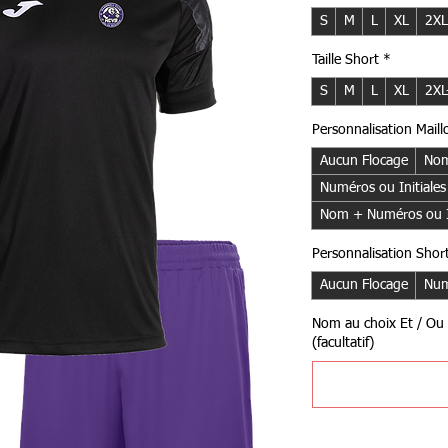
S
M
L
XL
2XL
Taille Short
*
S
M
L
XL
2XL
Personnalisation Maill
Aucun Flocage
Nom
Numéros ou Initiales
Nom + Numéros ou In
Personnalisation Shor
Aucun Flocage
Num
Nom au choix Et / Ou 
(facultatif)