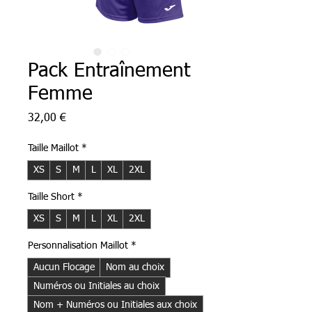
Pack Entraînement
Femme
Prix
32,00 €
Taille Maillot
*
XS
S
M
L
XL
2XL
Taille Short
*
XS
S
M
L
XL
2XL
Personnalisation Maillot
*
Aucun Flocage
Nom au choix
Numéros ou Initiales au choix
Nom + Numéros ou Initiales aux choix