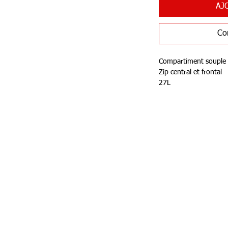
AJ
Co
Compartiment souple
Zip central et frontal
27L
Person
87 rue de Larçay
Carte c
50 SAINT-AVERTIN
Livr
tact@teamhsports.fr