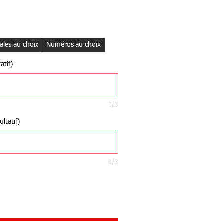
iales au choix
Numéros au choix
atif)
0/3
ltatif)
0/3