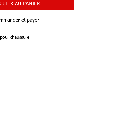
OUTER AU PANIER
mmander et payer
 pour chaussure
Services
nalisation/Atelier
adeau Team H Sports
aison & Retour