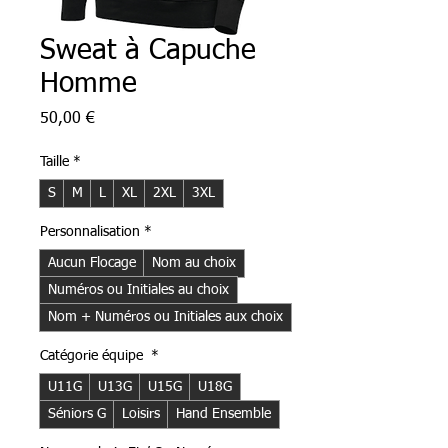
Sweat à Capuche
Homme
Prix
50,00 €
Taille
*
S
M
L
XL
2XL
3XL
Personnalisation
*
Aucun Flocage
Nom au choix
Numéros ou Initiales au choix
Nom + Numéros ou Initiales aux choix
Catégorie équipe
*
U11G
U13G
U15G
U18G
Séniors G
Loisirs
Hand Ensemble