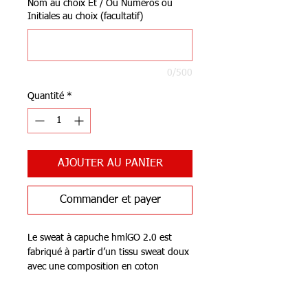
Nom au choix Et / Ou Numéros ou
Initiales au choix (facultatif)
0/500
Quantité
*
AJOUTER AU PANIER
Commander et payer
Le sweat à capuche hmlGO 2.0 est
fabriqué à partir d’un tissu sweat doux
avec une composition en coton
biologique et polyester recyclé. Parfait
comme couche supplémentaire lorsque