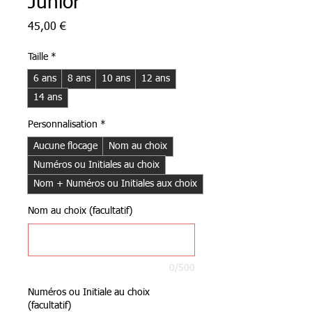
Junior
Prix
45,00 €
Taille
*
6 ans
8 ans
10 ans
12 ans
14 ans
Personnalisation
*
Aucune flocage
Nom au choix
Numéros ou Initiales au choix
Nom + Numéros ou Initiales aux choix
Nom au choix (facultatif)
0/500
Numéros ou Initiale au choix
(facultatif)