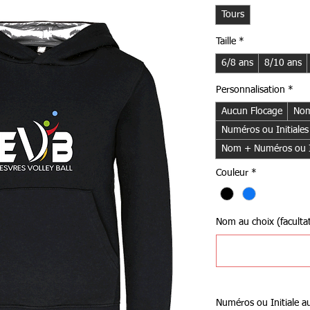
Tours
Taille
*
6/8 ans
8/10 ans
Personnalisation
*
Aucun Flocage
Nom
Numéros ou Initiales
Nom + Numéros ou In
Couleur
*
Nom au choix (facultat
Numéros ou Initiale au 