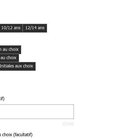
10/12 ans
12/14 ans
 au choix
 au choix
itiales aux choix
if)
0/500
choix (facultatif)