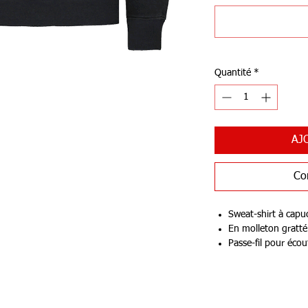
Quantité
*
AJ
Co
Sweat-shirt à capu
En molleton gratté
Passe-fil pour éco
l'encolure.
280 g/m²
OEKO-TEX