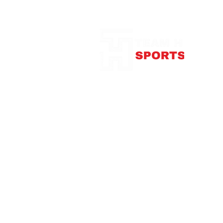
Notre Boutique
375
con
Télép
Mardi
Me
Jeudi
Vendre