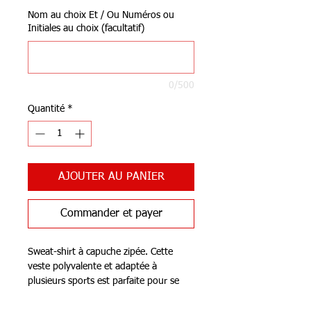
Nom au choix Et / Ou Numéros ou
Initiales au choix (facultatif)
0/500
Quantité
*
AJOUTER AU PANIER
Commander et payer
Sweat-shirt à capuche zipée. Cette
veste polyvalente et adaptée à
plusieurs sports est parfaite pour se
réchauffer pendant les entraînements.
Elle est dotée d'une fermeture éclair