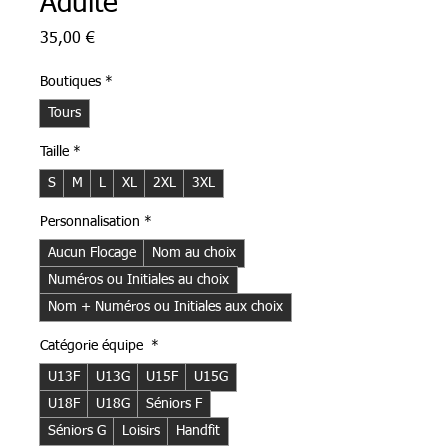
Adulte
Prix
35,00 €
Boutiques
*
Tours
Taille
*
S
M
L
XL
2XL
3XL
Personnalisation
*
Aucun Flocage
Nom au choix
Numéros ou Initiales au choix
Nom + Numéros ou Initiales aux choix
Catégorie équipe
*
U13F
U13G
U15F
U15G
U18F
U18G
Séniors F
Séniors G
Loisirs
Handfit