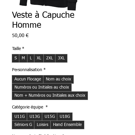
Veste à Capuche
Homme
Prix
50,00 €
Taille
*
S
M
L
XL
2XL
3XL
Personnalisation
*
Aucun Flocage
Nom au choix
Numéros ou Initiales au choix
Nom + Numéros ou Initiales aux choix
Catégorie équipe
*
U11G
U13G
U15G
U18G
Séniors G
Loisirs
Hand Ensemble