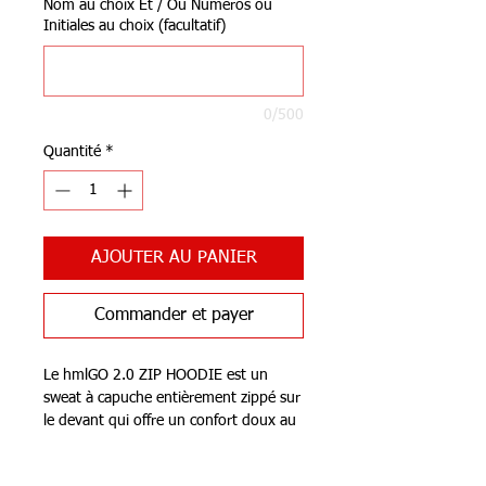
Nom au choix Et / Ou Numéros ou
Initiales au choix (facultatif)
0/500
Quantité
*
AJOUTER AU PANIER
Commander et payer
Le hmlGO 2.0 ZIP HOODIE est un
sweat à capuche entièrement zippé sur
le devant qui offre un confort doux au
toucher lors des journées fraîches. Il
est fabriqué à partir d’un tissu sweat