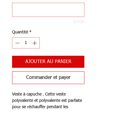
0/500
Quantité
*
AJOUTER AU PANIER
Commander et payer
Veste à capuche . Cette veste
polyvalente et polyvalente est parfaite
pour se réchauffer pendant les
entraînements.
Il présente une fermeture à glissière
Notre Boutique
complète, une capuche réglable avec
des cordons et un covertape élastique