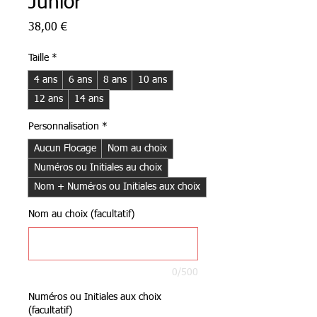
Junior
Prix
38,00 €
Taille
*
4 ans
6 ans
8 ans
10 ans
12 ans
14 ans
Personnalisation
*
Aucun Flocage
Nom au choix
Numéros ou Initiales au choix
Nom + Numéros ou Initiales aux choix
Nom au choix (facultatif)
0/500
Numéros ou Initiales aux choix
(facultatif)