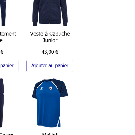
êtement
pide
Veste à Capuche
Aperçu rapide
e
Junior
Prix
 €
43,00 €
 panier
Ajouter au panier
pide
Aperçu rapide