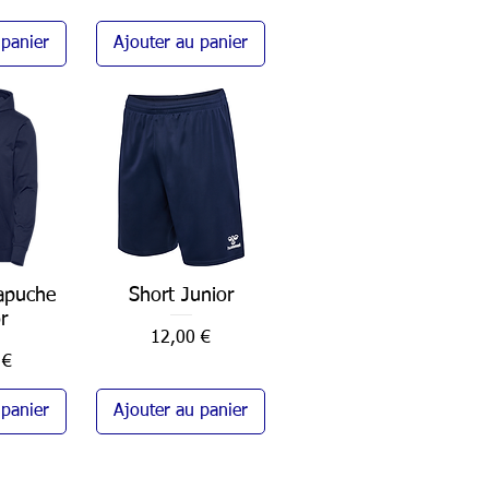
 panier
Ajouter au panier
apuche
pide
Short Junior
Aperçu rapide
r
Prix
12,00 €
 €
 panier
Ajouter au panier