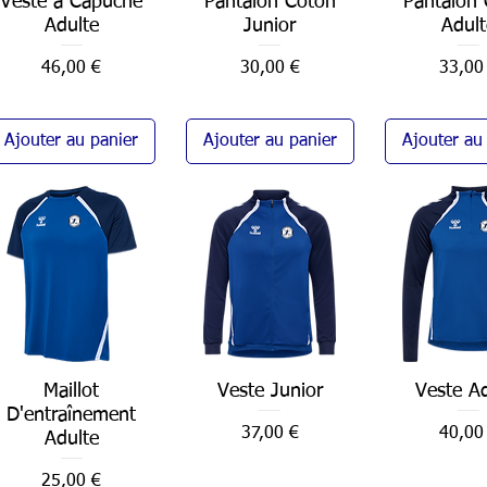
Veste à Capuche
Pantalon Coton
Pantalon
Adulte
Junior
Adult
Prix
Prix
Prix
46,00 €
30,00 €
33,00
Ajouter au panier
Ajouter au panier
Ajouter au
Aperçu rapide
Maillot
Veste Junior
Aperçu rapide
Veste Ad
Aperçu ra
D'entraînement
Prix
Prix
37,00 €
40,00
Adulte
Prix
25,00 €