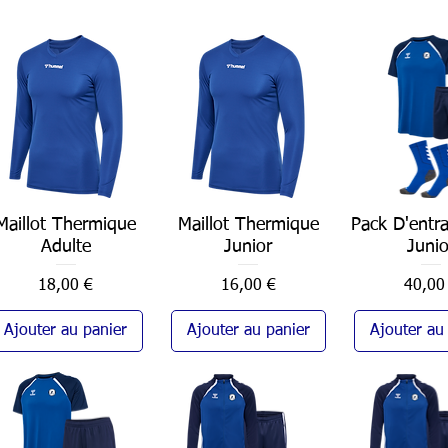
Maillot Thermique
Aperçu rapide
Maillot Thermique
Aperçu rapide
Pack D'entr
Aperçu ra
Adulte
Junior
Junio
Prix
Prix
Prix
18,00 €
16,00 €
40,00
Ajouter au panier
Ajouter au panier
Ajouter au