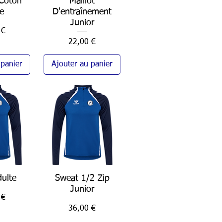
 Coton
Maillot
e
D'entraînement
Junior
 €
Prix
22,00 €
 panier
Ajouter au panier
ulte
pide
Sweat 1/2 Zip
Aperçu rapide
Junior
 €
Prix
36,00 €