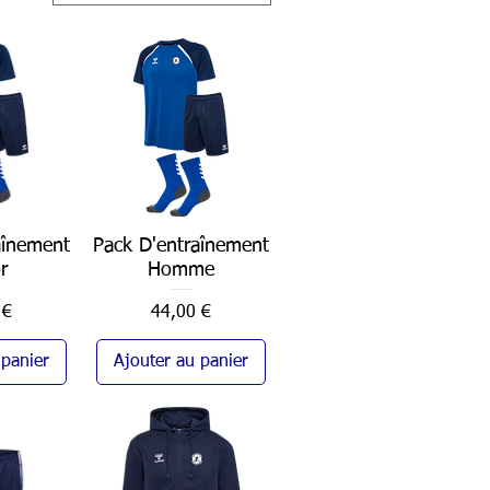
aînement
pide
Pack D'entraînement
Aperçu rapide
r
Homme
Prix
 €
44,00 €
 panier
Ajouter au panier