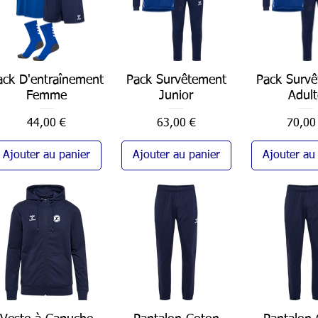
ack D'entraînement
Aperçu rapide
Pack Survêtement
Aperçu rapide
Pack Surv
Aperçu ra
Femme
Junior
Adult
Prix
Prix
Prix
44,00 €
63,00 €
70,00
Ajouter au panier
Ajouter au panier
Ajouter au
Aperçu rapide
Aperçu rapide
Aperçu ra