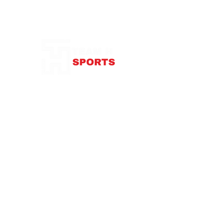
Notre Boutique
87 rue de Larçay
37550 SAINT-AVERTIN
contact@teamhsports.fr
Téléphone: 07.89.68.55.94
Mardi: 9h30-13h / 14h-18h
Mercredi : 9h30-18h
Jeudi: 9h30-13h / 14h-18h
Vendredi: 9
h30-13h
/ 14h-18h
Samedi:
10h-16h
Abonnez-vous à notre newsletter