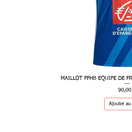
MAILLOT FFHB EQUIPE DE F
Aperçu ra
Prix
90,00
Ajouter au