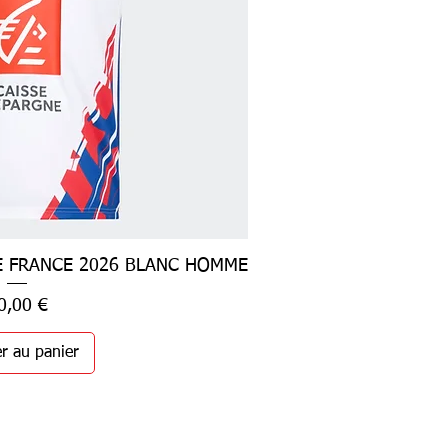
E FRANCE 2026 BLANC HOMME
rçu rapide
ix
0,00 €
r au panier