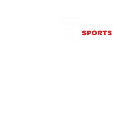
Notre Boutique
375
con
Télép
Mardi
Me
Jeudi
Vendre