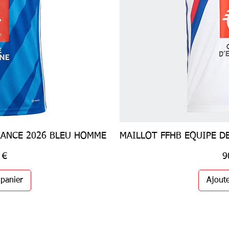
RANCE 2026 BLEU HOMME
pide
MAILLOT FFHB EQUIPE D
Ape
Pr
 €
9
 panier
Ajoute