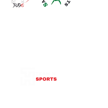
Notre Boutique
87 rue de Larçay
37550 SAINT-AVERTIN
contact@teamhsports.fr
Téléphone: 07.89.68.55.94