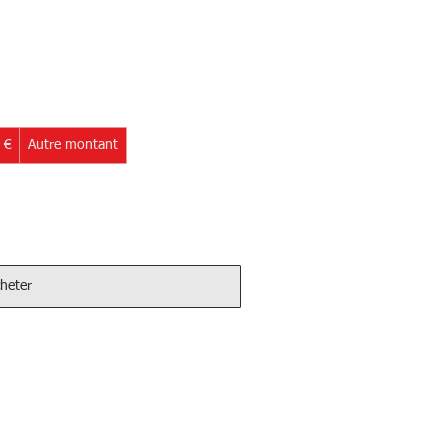
 €
Autre montant
heter
Services