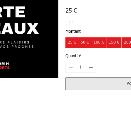
25 €
Montant
25 €
50 €
100 €
150 €
200
Quantité
Ac