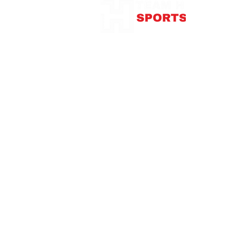
375
con
Télép
Mardi
Me
Jeudi
Vendre