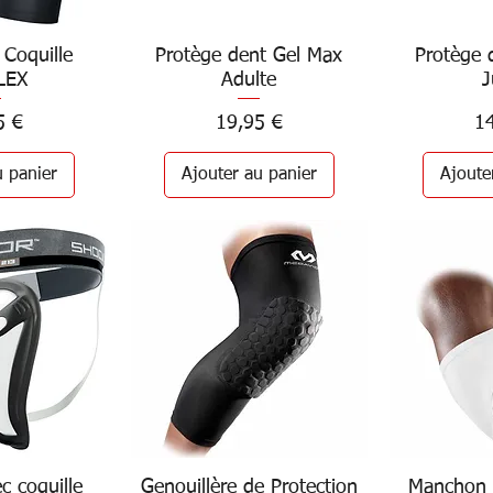
 Coquille
rapide
Protège dent Gel Max
Aperçu rapide
Protège 
Aper
LEX
Adulte
J
Prix
Pr
5 €
19,95 €
1
u panier
Ajouter au panier
Ajoute
c coquille
rapide
Genouillère de Protection
Aperçu rapide
Manchon 
Aper