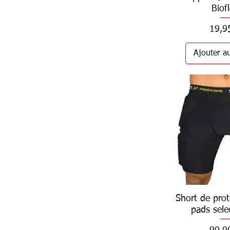
Biof
Prix
19,9
Ajouter a
Short de prot
Aperçu 
pads sele