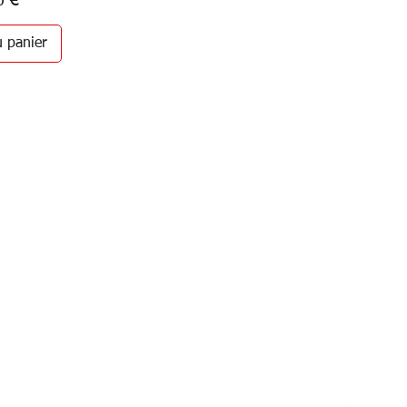
0 €
u panier
Person
87 rue de Larçay
Carte c
50 SAINT-AVERTIN
Livr
tact@teamhsports.fr
hone: 07.89.68.55.94
REST
: 9h30-13h / 14h-18h