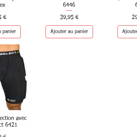
lex
6446
Prix
Pr
5 €
39,95 €
2
u panier
Ajouter au panier
Ajoute
ection avec
rapide
ct 6421