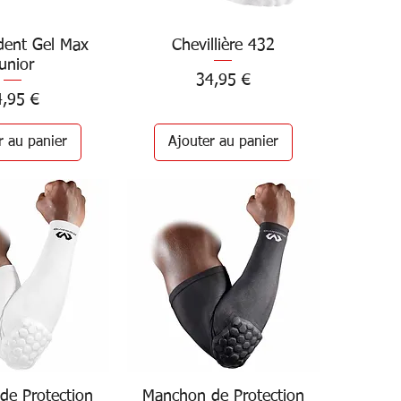
dent Gel Max
çu rapide
Chevillière 432
Aperçu rapide
unior
Prix
34,95 €
ix
4,95 €
r au panier
Ajouter au panier
de Protection
çu rapide
Manchon de Protection
Aperçu rapide