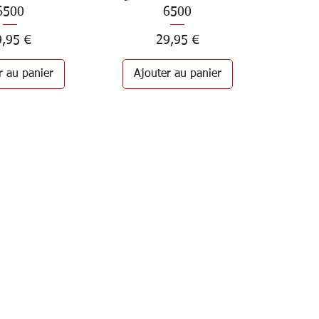
6500
6500
ix
Prix
9,95 €
29,95 €
r au panier
Ajouter au panier