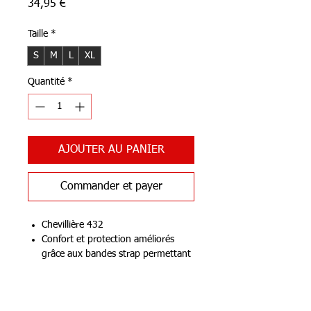
Prix
34,95 €
Taille
*
S
M
L
XL
Quantité
*
AJOUTER AU PANIER
Commander et payer
Chevillière 432
Confort et protection améliorés
grâce aux bandes strap permettant
de recréer la forme d'un strap de
cheville en 8.
Notre Boutique
Points de couture plate à 5 aiguilles