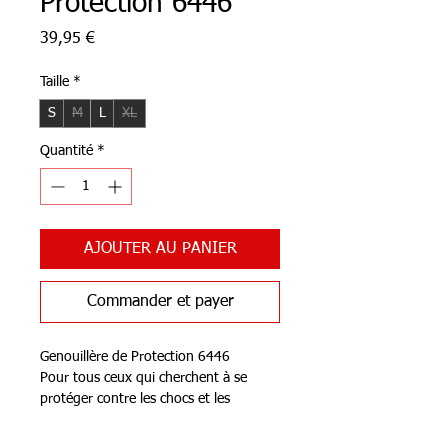
Protection 6446
Prix
39,95 €
Taille
*
S
M
L
XL
Quantité
*
AJOUTER AU PANIER
Commander et payer
Genouillère de Protection 6446
Pour tous ceux qui cherchent à se
protéger contre les chocs et les
blessures aux genoux lors de la
pratique d'un sport ou d'une activité.