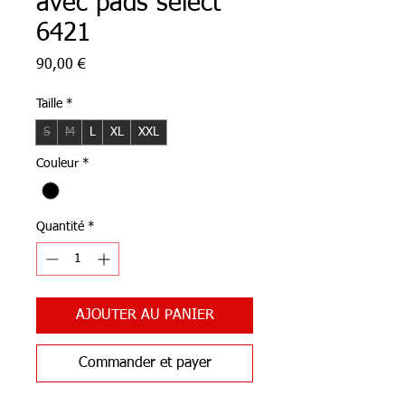
avec pads select
6421
Prix
90,00 €
Taille
*
S
M
L
XL
XXL
Couleur
*
Quantité
*
AJOUTER AU PANIER
Commander et payer