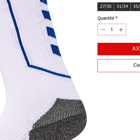
27/30
31/34
35
Quantité
*
AJ
Co