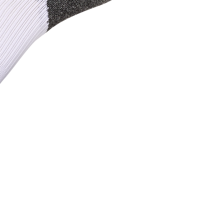
Person
87 rue de Larçay
Carte c
50 SAINT-AVERTIN
Livr
tact@teamhsports.fr
hone: 07.89.68.55.94