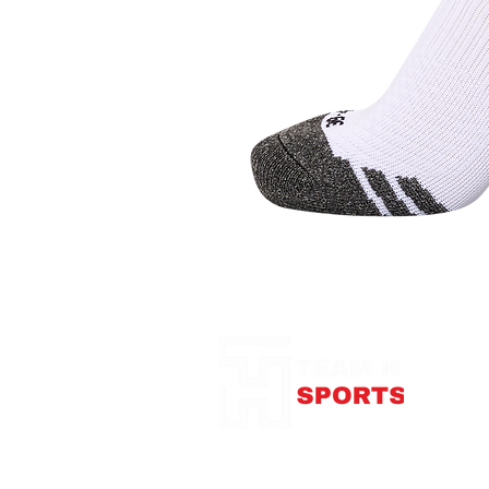
Notre Boutique
375
con
Télép