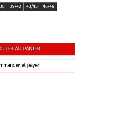
/38
39/42
43/45
46/48
OUTER AU PANIER
mmander et payer