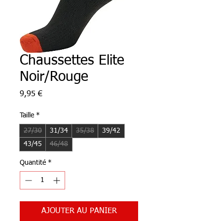
Chaussettes Elite
Noir/Rouge
Prix
9,95 €
Taille
*
27/30
31/34
35/38
39/42
43/45
46/48
Quantité
*
AJOUTER AU PANIER