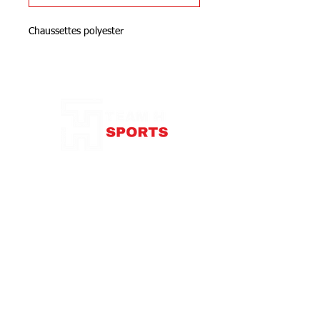
Chaussettes polyester
Notre Boutique
87 rue de Larçay
37550 SAINT-AVERTIN
contact@teamhsports.fr
Téléphone: 07.89.68.55.94
Mardi: 9h30-13h / 14h-18h
Mercredi : 9h30-18h
Jeudi: 9h30-13h / 14h-18h
Vendredi: 9
h30-13h
/ 14h-18h
Samedi:
10h-16h