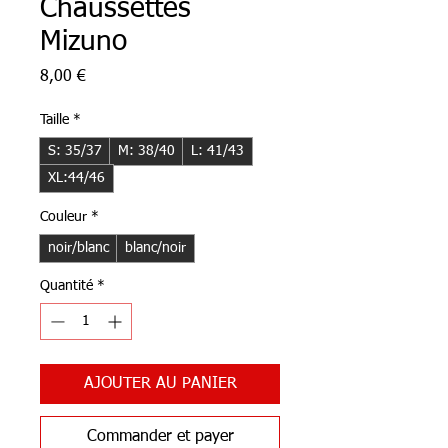
Chaussettes
Mizuno
Prix
8,00 €
Taille
*
S: 35/37
M: 38/40
L: 41/43
XL:44/46
Couleur
*
noir/blanc
blanc/noir
Quantité
*
AJOUTER AU PANIER
Commander et payer