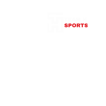
Notre Boutique
375
con
Télép
Mardi
Me
Jeudi
Vendre