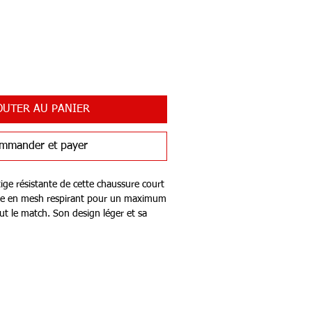
OUTER AU PANIER
mmander et payer
tige résistante de cette chaussure court
çue en mesh respirant pour un maximum
ut le match. Son design léger et sa
en EVA t'offrent une grande stabilité. La
t confectionnée en caoutchouc non-