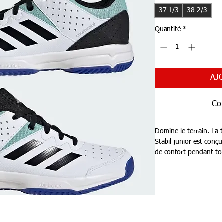
37 1/3
38 2/3
Quantité
*
AJ
Co
Domine le terrain. La 
Stabil junior est con
de confort pendant to
semelle intermédiaire 
semelle extérieure es
marquant.