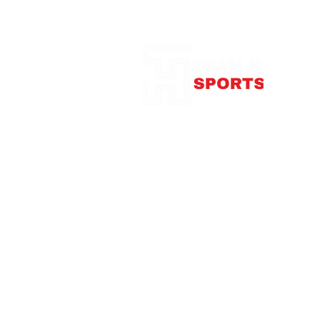
Notre Boutique
375
con
Télép
Mardi
Me
Jeudi
Vendre