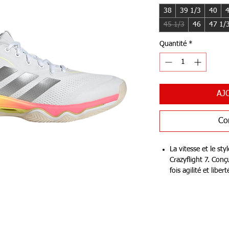
38
39 1/3
40
4
45 1/3
46
47 1/
Quantité
*
AJ
Co
La vitesse et le st
Crazyflight 7. Conç
fois agilité et libe
l’essentiel pour fac
ou changement de 
La semelle interméd
amorti léger, tand
apporte de la stabi