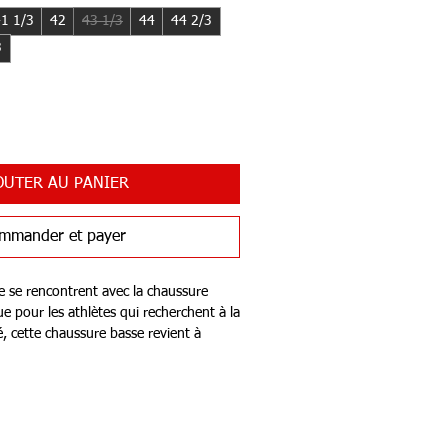
1 1/3
42
43 1/3
44
44 2/3
3
OUTER AU PANIER
mmander et payer
yle se rencontrent avec la chaussure
ue pour les athlètes qui recherchent à la
rté, cette chaussure basse revient à
iliter la mobilité à chaque accélération
direction.
iaire adidas LightstrikePro offre un
is qu'une seconde couche Lightstrike
lité. La technologie Torsion System 3