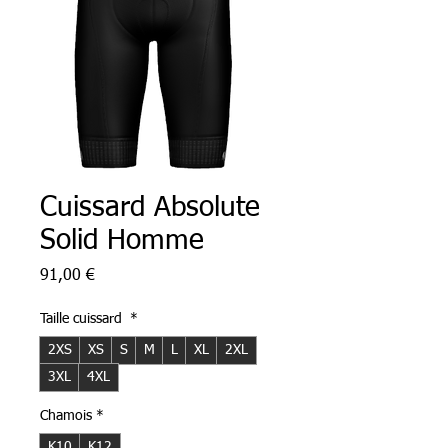
Cuissard Absolute
Solid Homme
Prix
91,00 €
Taille cuissard
*
2XS
XS
S
M
L
XL
2XL
3XL
4XL
Chamois
*
K10
K12