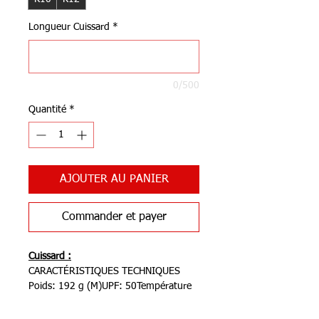
Longueur Cuissard
*
0/500
Quantité
*
AJOUTER AU PANIER
Commander et payer
Cuissard :
CARACTÉRISTIQUES TECHNIQUES
Poids: 192 g (M)UPF: 50Température
d'utilisation: 17- 35 ºC
Description:Version de notre modèle le