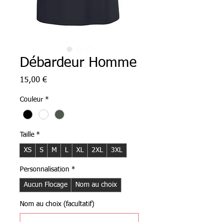
Débardeur Homme
Prix
15,00 €
Couleur
*
Taille
*
XS
S
M
L
XL
2XL
3XL
Personnalisation
*
Aucun Flocage
Nom au choix
Nom au choix (facultatif)