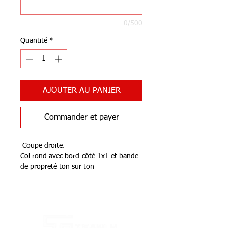
0/500
Quantité
*
AJOUTER AU PANIER
Commander et payer
Coupe droite.
Col rond avec bord-côté 1x1 et bande
de propreté ton sur ton
Ouverture emmanchures larges à bord
franc.
Notre Boutique
Finition double aiguille bas de
vêtement.
Pas d’étiquette de marque au col,