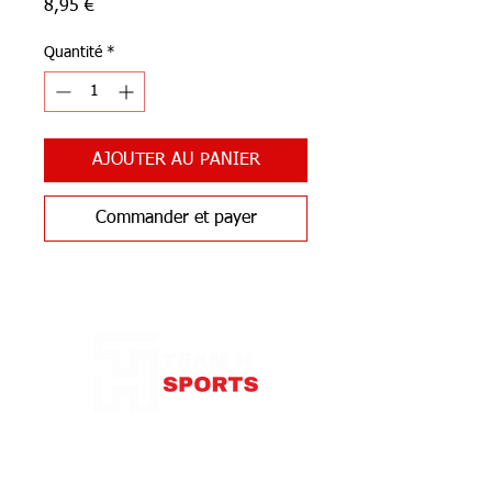
Prix
8,95 €
Quantité
*
AJOUTER AU PANIER
Commander et payer
Notre Boutique
87 rue de Larçay
37550 SAINT-AVERTIN
contact@teamhsports.fr