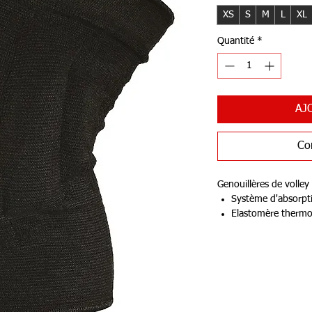
XS
S
M
L
XL
Quantité
*
AJ
Co
Genouillères de volley
Système d'absorpti
Elastomère thermop
résiste à la compr
tailles
S = 30 - 35 cm
M = 35 - 38 cm
L = 38 - 43 cm
XL = 43 - 50 cm