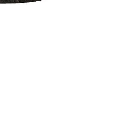
Person
87 rue de Larçay
Carte c
50 SAINT-AVERTIN
Livr
tact@teamhsports.fr
hone: 07.89.68.55.94
REST
: 9h30-13h / 14h-18h
rcredi : 9h30-18h
: 9h30-13h / 14h-18h
di: 9
h30-13h
/ 14h-18h