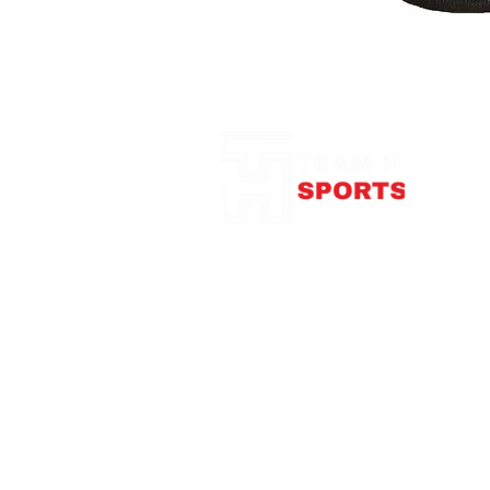
Notre Boutique
375
con
Télép
Mardi
Me
Jeudi
Vendre