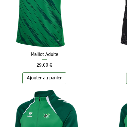
Maillot Adulte
Aperçu rapide
Prix
29,00 €
Ajouter au panier