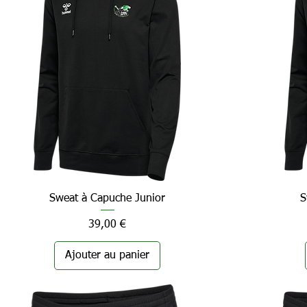
Sweat à Capuche Junior
Aperçu rapide
S
Prix
39,00 €
Ajouter au panier