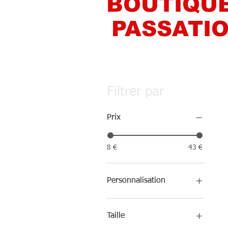
BOUTIQUE
PASSATIO
Filtrer par
Prix
8 €
43 €
Personnalisation
Aucun Flocage
Initiales au choix
Taille
Nom + Numéros ou