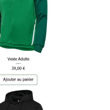
Veste Adulte
Aperçu rapide
Prix
39,00 €
Ajouter au panier