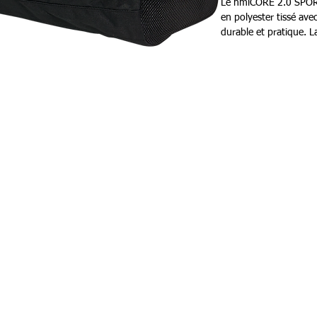
Le hmlCORE 2.0 SPORTS
en polyester tissé avec
durable et pratique. L
sport hummel offre un 
logo proéminent attire
Contenance : 45 litres
Composition 100% pol
Person
87 rue de Larçay
Carte c
50 SAINT-AVERTIN
Livr
tact@teamhsports.fr
hone: 07.89.68.55.94