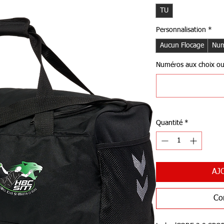
TU
Personnalisation
*
Aucun Flocage
Num
Numéros aux choix ou I
Quantité
*
AJ
Co