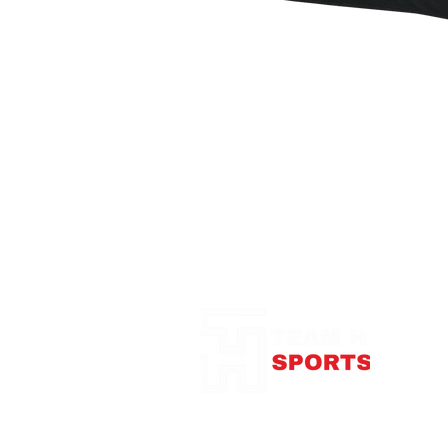
Notre Boutique
375
con
Télép