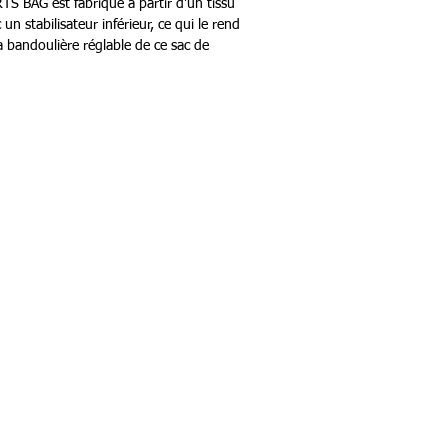
 BAG est fabriqué à partir d'un tissu
 un stabilisateur inférieur, ce qui le rend
a bandoulière réglable de ce sac de
confort personnalisable, tandis que le
 le regard.
.
yester.
Services
nalisation/Atelier
adeau Team H Sports
aison & Retour