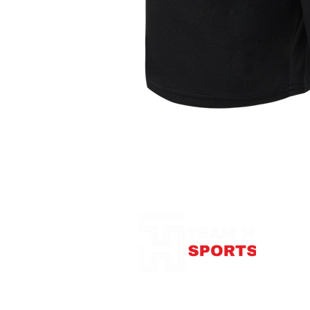
Notre Boutique
375
con
Télép