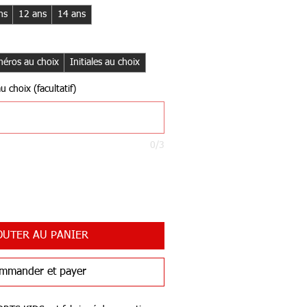
ns
12 ans
14 ans
éros au choix
Initiales au choix
 choix (facultatif)
0/3
OUTER AU PANIER
mmander et payer