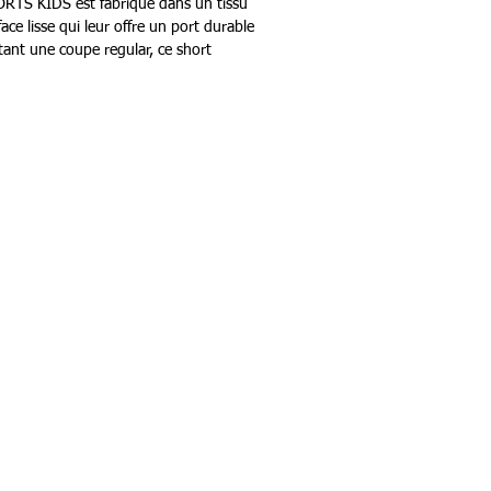
TS KIDS est fabriqué dans un tissu
ace lisse qui leur offre un port durable
tant une coupe regular, ce short
a technologie BEECOOL® pour garder
t au sec pendant tout exercice, tout en
e séchage rapide. Le logo imprimé
istique à ce short fonctionnel.
Services
nalisation/Atelier
adeau Team H Sports
aison & Retour