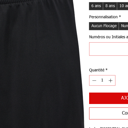
6 ans
8 ans
10 a
Personnalisation
*
Aucun Flocage
Num
Numéros ou Initiales au
Quantité
*
AJ
Co