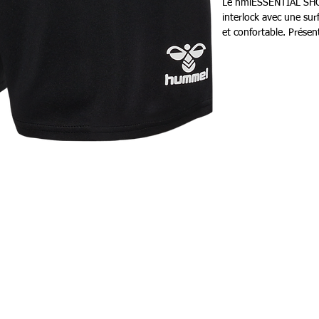
Le hmlESSENTIAL SHOR
interlock avec une surf
et confortable. Présen
hummel est doté de l
les enfants au frais e
offrant des qualités d
ajoute une touche styl
Person
87 rue de Larçay
Carte c
50 SAINT-AVERTIN
Livr
tact@teamhsports.fr
hone: 07.89.68.55.94