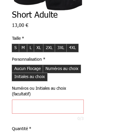
Short Adulte
Prix
13,00 €
Taille
*
S
M
L
XL
2XL
3XL
4XL
Personnalisation
*
Aucun Flocage
Numéros au choix
Initiales au choix
Numéros ou Initiales au choix
(facultatif)
0/3
Quantité
*