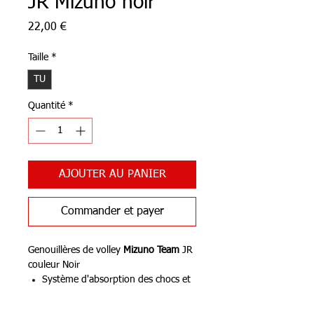
JR Mizuno noir
Prix
22,00 €
Taille
*
TU
Quantité
*
AJOUTER AU PANIER
Commander et payer
Genouillères de volley
Mizuno Team
JR
couleur Noir
Système d'absorption des chocs et
amorti.
Elastomère thermoplastique qui