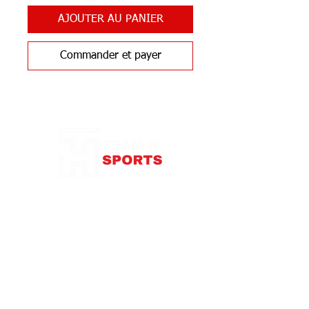
AJOUTER AU PANIER
Commander et payer
Notre Boutique
87 rue de Larçay
37550 SAINT-AVERTIN
contact@teamhsports.fr
Téléphone: 07.89.68.55.94
Mardi: 9h30-13h / 14h-18h
Mercredi : 9h30-18h
Jeudi: 9h30-13h / 14h-18h