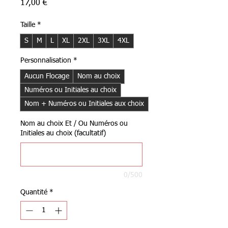
Prix
17,00 €
Taille
*
S
M
L
XL
2XL
3XL
4XL
Personnalisation
*
Aucun Flocage
Nom au choix
Numéros ou Initiales au choix
Nom + Numéros ou Initiales aux choix
Nom au choix Et / Ou Numéros ou
Initiales au choix (facultatif)
0/500
Quantité
*