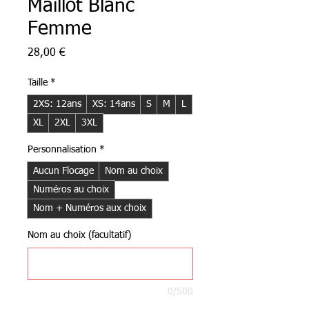
Maillot Blanc
Femme
Prix
28,00 €
Taille
*
2XS: 12ans
XS: 14ans
S
M
L
XL
2XL
3XL
Personnalisation
*
Aucun Flocage
Nom au choix
Numéros au choix
Nom + Numéros aux choix
Nom au choix (facultatif)
0/500