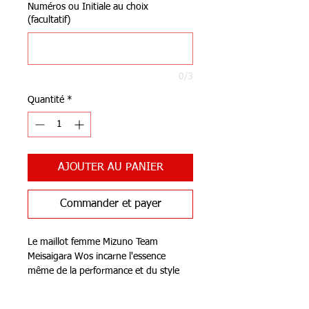
Numéros ou Initiale au choix
(facultatif)
0/3
Quantité
*
AJOUTER AU PANIER
Commander et payer
Le maillot femme Mizuno Team
Meisaigara Wos incarne l'essence
même de la performance et du style
dans le monde du volleyball. Conçu par
la prestigieuse marque Mizuno, ce