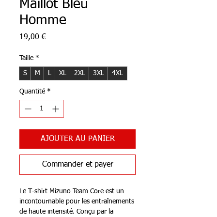
Maillot Bleu
Homme
Prix
19,00 €
Taille
*
S
M
L
XL
2XL
3XL
4XL
Quantité
*
AJOUTER AU PANIER
Commander et payer
Le T-shirt Mizuno Team Core est un
incontournable pour les entraînements
de haute intensité. Conçu par la