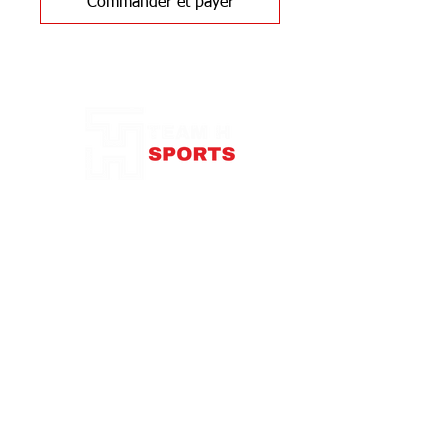
Commander et payer
Notre Boutique
87 rue de Larçay
37550 SAINT-AVERTIN
contact@teamhsports.fr
Téléphone: 07.89.68.55.94
Mardi: 9h30-13h / 14h-18h
Mercredi : 9h30-18h
Jeudi: 9h30-13h / 14h-18h
Vendredi: 9
h30-13h
/ 14h-18h
Samedi:
10h-16h