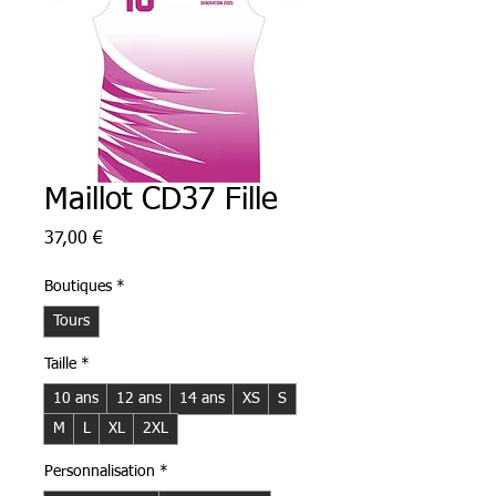
Maillot CD37 Fille
Prix
37,00 €
Boutiques
*
Tours
Taille
*
10 ans
12 ans
14 ans
XS
S
M
L
XL
2XL
Personnalisation
*