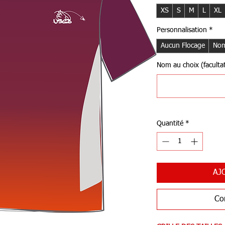
XS
S
M
L
XL
Personnalisation
*
Aucun Flocage
Nom
Nom au choix (facultat
Quantité
*
AJ
Co