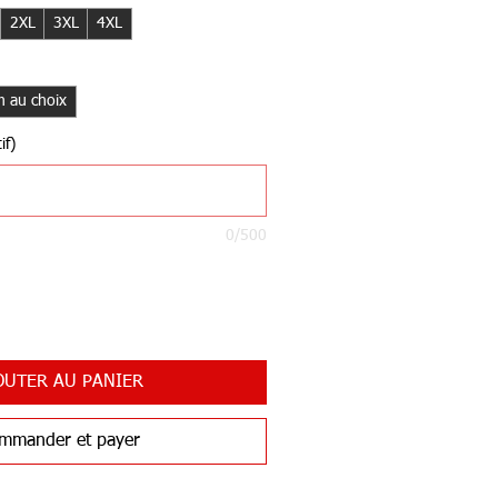
2XL
3XL
4XL
 au choix
if)
0/500
OUTER AU PANIER
mmander et payer