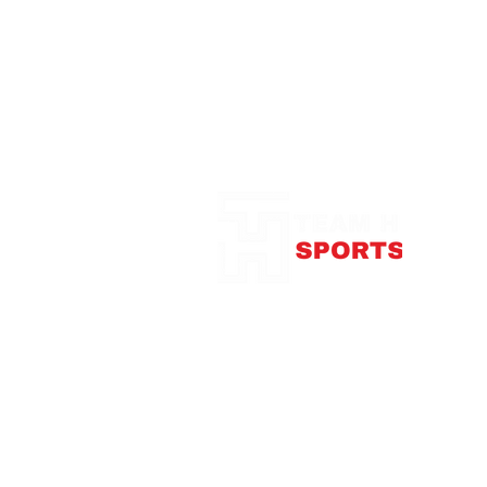
Notre Boutique
375
con
Télép
Mardi
Me
Jeudi