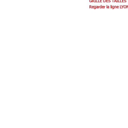
GRILLE DES TAILLES
Regarder la ligne LYO
Person
87 rue de Larçay
Carte c
50 SAINT-AVERTIN
Livr
tact@teamhsports.fr
hone: 07.89.68.55.94
REST
: 9h30-13h / 14h-18h
rcredi : 9h30-18h
: 9h30-13h / 14h-18h