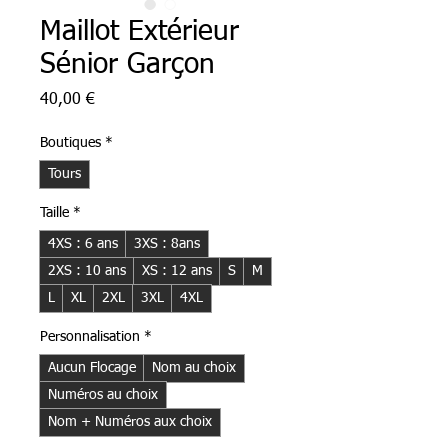
Maillot Extérieur
Sénior Garçon
Prix
40,00 €
Boutiques
*
Tours
Taille
*
4XS : 6 ans
3XS : 8ans
2XS : 10 ans
XS : 12 ans
S
M
L
XL
2XL
3XL
4XL
Personnalisation
*
Aucun Flocage
Nom au choix
Numéros au choix
Nom + Numéros aux choix