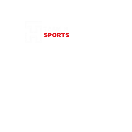
Notre Boutique
87 rue de Larçay
37550 SAINT-AVERTIN
contact@teamhsports.fr
Téléphone: 07.89.68.55.94
Mardi: 9h30-13h / 14h-18h
Mercredi : 9h30-18h
Jeudi: 9h30-13h / 14h-18h
Vendredi: 9
h30-13h
/ 14h-18h
Samedi:
10h-16h
Abonnez-vous à notre newsletter