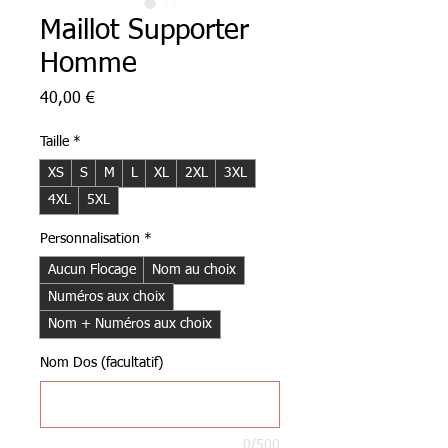
Maillot Supporter
Homme
Prix
40,00 €
Taille
*
XS
S
M
L
XL
2XL
3XL
4XL
5XL
Personnalisation
*
Aucun Flocage
Nom au choix
Numéros aux choix
Nom + Numéros aux choix
Nom Dos (facultatif)
0/500