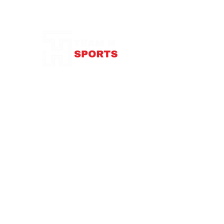
Notre Boutique
87 rue de Larçay
37550 SAINT-AVERTIN
contact@teamhsports.fr
Téléphone: 07.89.68.55.94
Mardi: 9h30-13h / 14h-18h
Mercredi : 9h30-18h
Jeudi: 9h30-13h / 14h-18h
Vendredi: 9
h30-13h
/ 14h-18h
Samedi:
10h-16h
Abonnez-vous à notre newsletter